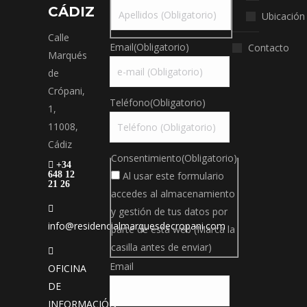
Nombre
CÁDIZ
Ubicación
Calle
Apellidos
Email
(Obligatorio)
Contacto
Marqués
de
Crópani,
Teléfono
(Obligatorio)
1,
11008,
Cádiz
Consentimiento
(Obligatorio)
+34
648 12
Al usar este formulario
21 26
accedes al almacenamiento
y gestión de tus datos por
info@residencialmarquesdecropani.com
parte de esta web (Marca la
casilla antes de enviar)
Email
OFICINA
DE
INFORMACIÓN