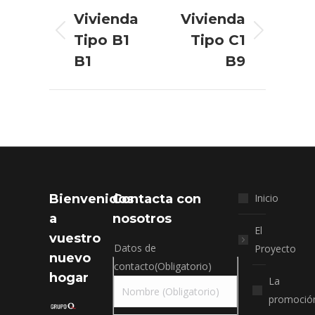
entre
Vivienda
Vivienda
proyectos
Proyecto
Proyecto
Tipo B1
Tipo C1
anterior
siguiente
B1
B9
Bienvenidos
Contacta con
Inicio
a
nosotros
El
vuestro
Datos de
Proyecto
nuevo
contacto
(Obligatorio)
hogar
La
promoció